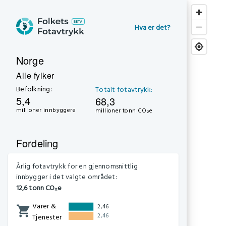
Hva er det?
Norge
Alle fylker
Befolkning:
Totalt fotavtrykk:
5,4
68,3
millioner innbyggere
millioner tonn CO₂e
Fordeling
Årlig fotavtrykk for en gjennomsnittlig
innbygger i det valgte området:
12,6 tonn CO₂e
Varer &
2,46
2,46
Tjenester