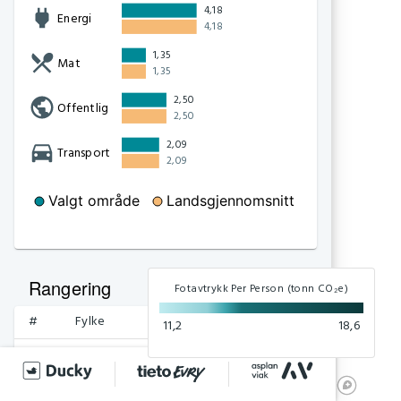
4,18
Energi
4,18
1,35
Mat
1,35
2,50
Offentlig
2,50
2,09
Transport
2,09
Valgt område
Landsgjennomsnitt
Rangering
Fotavtrykk Per Person (tonn CO₂e)
#
Fylke
tonn CO₂e
11,2
18,6
1
Oslo
11,2
2
Viken
12,4